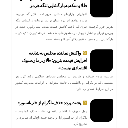
طلا و سکه به بازگشایی تنگه هرمز
اکوایران: بازارهای داخلی امروز تحت تاثیر گمانه‌زنی‌ها
درباره توافق ایران و عمان بر سر ترتیبات بازگشایی تنگه
هرمز قرار گرفتند؛ خبری که باعث کاهش قیمت نفت، ثبت رکورد جدید در
بورس تهران و فشار فروش در صندوق‌های طلا شد. هرچند تهران تاکید کرده
بازگشایی این مسیر به تغییر رفتار آمریکا وابسته است.
واکنش نماینده مجلس به شایعه
افزایش قیمت بنزین؛ «الان زمان شوک
اقتصادی نیست»
نماینده مردم طرقبه و شاندیز در مجلس شورای اسلامی تاکید کرد: هر
تصمیمی که بر نگرانی و نااطمینانی جامعه بیفزاید، با الزامات مدیریت کشور
در این شرایط همخوانی ندارد.
پشت پرده حذف تلگرام از «اپ‌استور»
پاول دورف با انتشار بیانیه‌ای، علت حذف کوتاه‌مدت
تلگرام از اپ استور اپل و ترفند جدید باج‌گیران سایبری را
تشریح کرد.