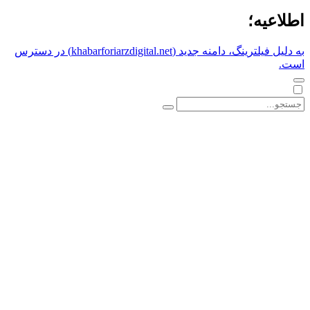
اطلاعیه؛
به دلیل فیلترینگ، دامنه جدید (khabarforiarzdigital.net) در دسترس
است.