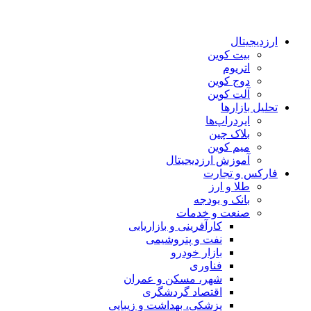
ارزدیجیتال
بیت کوین
اتریوم
دوج کوین
آلت کوین
تحلیل بازارها
ایردراپ‌ها
بلاک چین
میم کوین‌
آموزش ارزدیجیتال
فارکس و تجارت
طلا و ارز
بانک و بودجه
صنعت و خدمات
کارآفرینی و بازاریابی
نفت و پتروشیمی
بازار خودرو
فناوری
شهر، مسکن و عمران
اقتصاد گردشگری
پزشکی، بهداشت و زیبایی