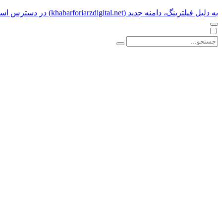
به دلیل فیلترینگ، دامنه جدید (khabarforiarzdigital.net) در دسترس است.