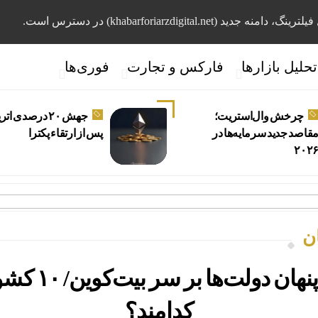
، دامنه جدید (khabarforiarzdigital.net) در دسترس است.
تحلیل بازارها
فارکس و تجارت
فوری‌ها
چرخش وال‌استریت؛
جهش ۲۰ درصدی ات
قاصد جدید سرمایه‌ها در
پس از ارتقاء پکترا
۲۰۲
م
ن
رقابت پنهان دولت‌ها
کدامند؟