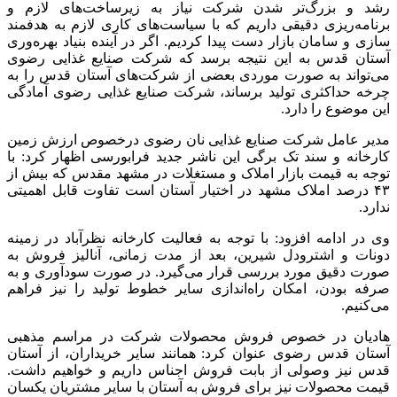
رشد و بزرگ‌تر شدن شرکت نیاز به زیرساخت‌های لازم و
برنامه‌ریزی دقیقی داریم که با سیاست‌های کاری لازم به هدفمند
سازی و سامان بازار دست پیدا کردیم. اگر در آینده بنیاد بهره‌وری
آستان قدس به این نتیجه برسد که شرکت صنایع غذایی رضوی
می‌تواند به صورت موردی بعضی از شرکت‌های آستان قدس را به
چرخه حداکثری تولید برساند، شرکت صنایع غذایی رضوی آمادگی
این موضوع را دارد.
مدیر عامل شرکت صنایع غذایی نان رضوی درخصوص ارزش زمین
کارخانه و سند تک برگی این ناشر جدید فرابورسی اظهار کرد: با
توجه به قیمت بازار املاک و مستغلات در مشهد مقدس که بیش از
۴۳ درصد املاک مشهد در اختیار آستان است تفاوت قابل اهمیتی
ندارد.
وی در ادامه افزود: با توجه به فعالیت کارخانه نظرآباد در زمینه
دونات و اشترودل شیرین، بعد از مدت زمانی، آنالیز فروش به
صورت دقیق مورد بررسی قرار می‌گیرد. در صورت سودآوری و به
صرفه بودن، امکان راه‌اندازی سایر خطوط تولید را نیز فراهم
می‌کنیم.
هادیان در خصوص فروش محصولات شرکت در مراسم مذهبی
آستان قدس رضوی عنوان کرد: همانند سایر خریداران، از آستان
قدس نیز وصولی از بابت فروش اجناس داریم و خواهیم داشت.
قیمت محصولات نیز برای فروش به آستان با سایر مشتریان یکسان