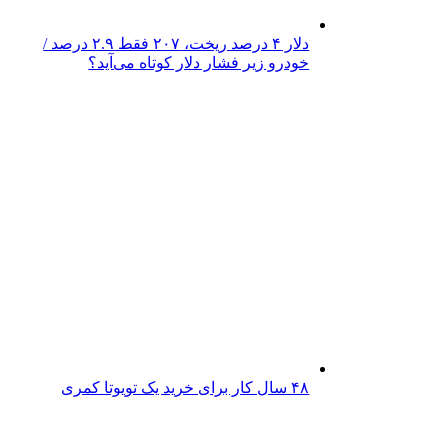
دلار ۴ درصد ریخت، ۲۰۷ فقط ۲.۹ درصد /
خودرو زیر فشار دلار کوتاه می‌آید؟
۴۸ سال کار برای خرید یک تویوتا کمری