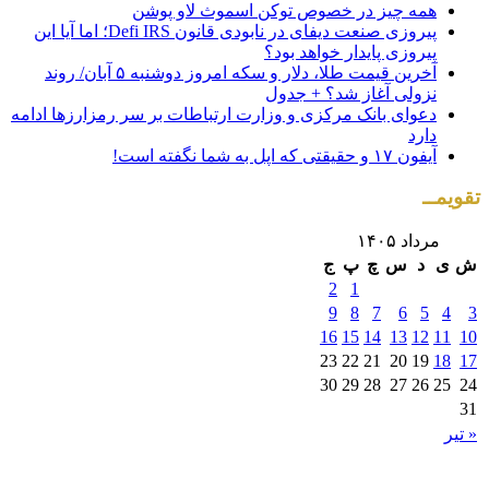
همه چیز در خصوص توکن اسموث لاو پوشن
پیروزی صنعت دیفای در نابودی قانون Defi IRS؛ اما آیا این
پیروزی پایدار خواهد بود؟
آخرین قیمت طلا، دلار و سکه امروز دوشنبه ۵ آبان/ روند
نزولی آغاز شد؟ + جدول
دعوای بانک مرکزی و وزارت ارتباطات بر سر رمزارزها ادامه
دارد
آیفون ۱۷ و حقیقتی که اپل به شما نگفته است!
تقویمــ
مرداد ۱۴۰۵
ش
ی
د
س
چ
پ
ج
2
1
9
8
7
6
5
4
3
16
15
14
13
12
11
10
23
22
21
20
19
18
17
30
29
28
27
26
25
24
31
« تیر