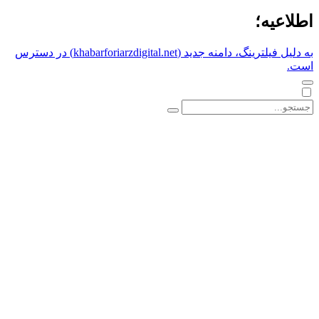
اطلاعیه؛
به دلیل فیلترینگ، دامنه جدید (khabarforiarzdigital.net) در دسترس
است.