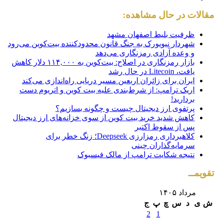
مقالات در حال مشاهده:
ظرفیت بلیط اصفهان مشهد
شهردار نیویورک به جنگ قانون محدودکننده بیت‌کوین می‌رود
و وعده آزادی رمزنگاری می‌دهد
بازار رمزنگاری در اصلاح: بیت‌کوین به ۱۱۴,۰۰۰ دلار کاهش
یافت، Litecoin در حال رشد
ایران برای زائران اربعین مسیر دریایی راه‌اندازی می‌کند
اریک ترامپ: از شرط‌بندی علیه بیت کوین و اتریوم دست
بردارید!
پرتفوی ارز دیجیتال چیست و چگونه بسازیم؟
کاهش شدید خرید بیت‌ کوین از سوی خزانه‌های ارز دیجیتال
پس از سقوط اکتبر
کلاهبرداری رمزارزی Deepseek؛ زنگ خطر برای
سرمایه‌گذاران چینی
نتیجه شکایت ترامپ از مالک فیسبوک
تقویمــ
مرداد ۱۴۰۵
ش
ی
د
س
چ
پ
ج
2
1