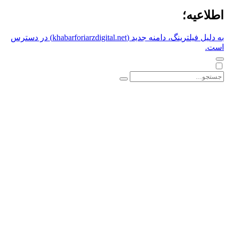
اطلاعیه؛
به دلیل فیلترینگ، دامنه جدید (khabarforiarzdigital.net) در دسترس
است.