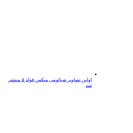
اولین تصاویر شیائومی میکس فولد ۵ منتشر
شد