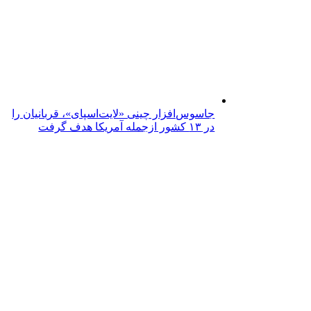
جاسوس‌افزار چینی «لایت‌اسپای»، قربانیان را
در ۱۳ کشور ازجمله آمریکا هدف گرفت