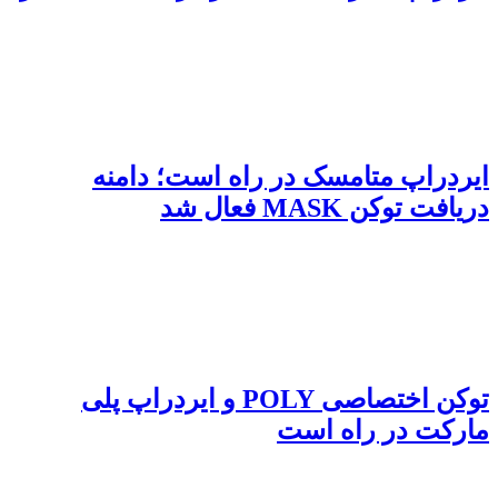
ایردراپ متامسک در راه است؛ دامنه
دریافت توکن MASK فعال شد
توکن اختصاصی POLY و ایردراپ پلی
مارکت در راه است