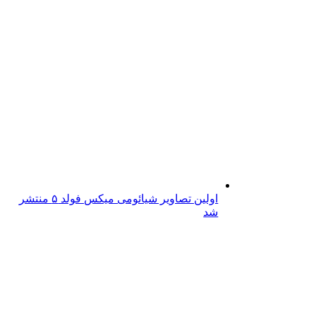
اولین تصاویر شیائومی میکس فولد ۵ منتشر
شد