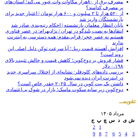
مصرف برق از ۸۰هزار مگاوات وات عبور می‌کند؛ استان‌های
پر مصرف کدامند؟
از ۵۲۰ هزار تا ۲ میلیون و ۶۰۰ هزار تومان | اعتبار جدید برای
بازنشستگان واریز شد
پایان انتظار معلمان بازنشسته | احکام رتبه‌بندی صادر شد
انتقادها به نصب بلندگو در تهران / نژادبهرام: در عصر فناوری
هستیم نه عصر حجر/ قرایی‌مقدم: همه دسترسی به اینترنت
ندارند
افزایش آهسته قیمت ریپل؛ آیا سرعت توکن دلیل اصلی این
روند است؟
فشار فروش بر دوج‌کوین؛ کاهش قیمت و چالش تثبیت بالای
۰.۱۹۸ دلار
بررسی داده‌های کلودفلر: نشانه‌ای از اختلال سراسری جدید
در اینترنت ایران دیده نمی‌شود
داشتن یک بیت ‌کوین در سال ۲۰۲۵ چقدر خاص است؟
دوج‌کوین زیر سایه سکوت ماسک؛ بازار در شوک بی‌اعتمادی
تقویمــ
مرداد ۱۴۰۵
ش
ی
د
س
چ
پ
ج
2
1
9
8
7
6
5
4
3