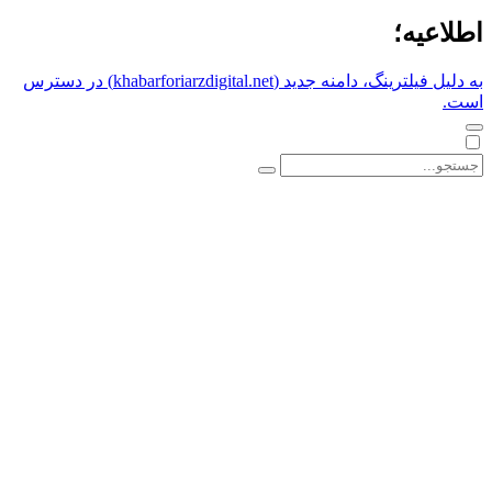
اطلاعیه؛
به دلیل فیلترینگ، دامنه جدید (khabarforiarzdigital.net) در دسترس
است.