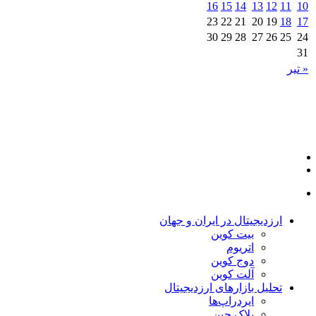
16
15
14
13
12
11
10
23
22
21
20
19
18
17
30
29
28
27
26
25
24
31
« تیر
ارزدیجیتال در ایران و جهان
بیت کوین
اتریوم
دوج کوین
آلت کوین
تحلیل بازارهای ارزدیجیتال
ایردراپ‌ها
بلاک چین