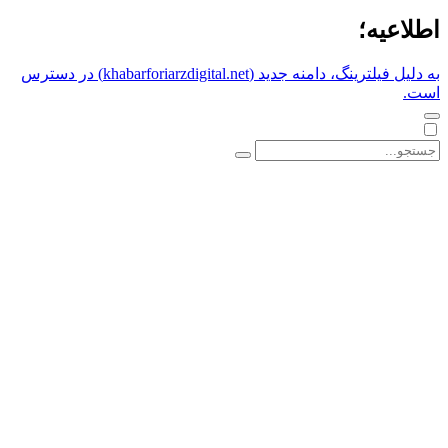
اطلاعیه؛
به دلیل فیلترینگ، دامنه جدید (khabarforiarzdigital.net) در دسترس
است.