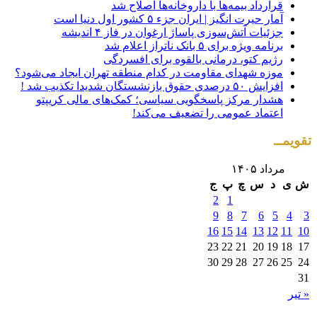
قرارداد بیمه‌ها با داروخانه‌ها اصلاح شد
آمار حیرت انگیز | ایران جزء ۵ کشور اول دنیا است
جزئیات آتش‌سوزی پاساژ ارغوان در فاز ۴ اندیشه
برنامه ویژه برای ۵ بانک ناتراز اعلام شد
رژیم کتو، درمانی بالقوه برای افسردگی
موزه شهدای مقاومت در کدام منطقه تهران ایجاد می‌شود؟
افزایش ۵۰ درصدی حقوق بازنشستگان شدیدا تکذیب شد !
هشدار مرکز پاسخگویی سیاسی؛ کمک‌های مالی کریپتو
اعتماد عمومی را تضعیف می‌کند!
تقویمــ
مرداد ۱۴۰۵
ش
ی
د
س
چ
پ
ج
2
1
9
8
7
6
5
4
3
16
15
14
13
12
11
10
23
22
21
20
19
18
17
30
29
28
27
26
25
24
31
« تیر